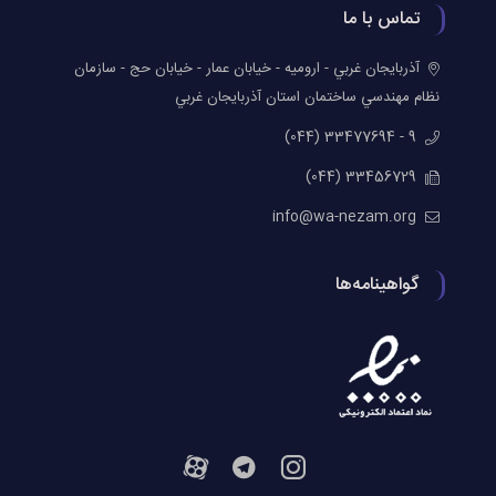
تماس با ما
آذربايجان غربي - اروميه - خيابان عمار - خيابان حج - سازمان
نظام مهندسي ساختمان استان آذربايجان غربي
9 - 33477694 (044)
33456729 (044)
info@wa-nezam.org
گواهینامه‌ها