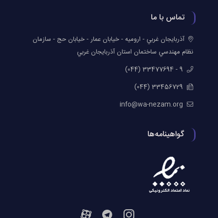
تماس با ما
آذربايجان غربي - اروميه - خيابان عمار - خيابان حج - سازمان
نظام مهندسي ساختمان استان آذربايجان غربي
9 - 33477694 (044)
33456729 (044)
info@wa-nezam.org
گواهینامه‌ها